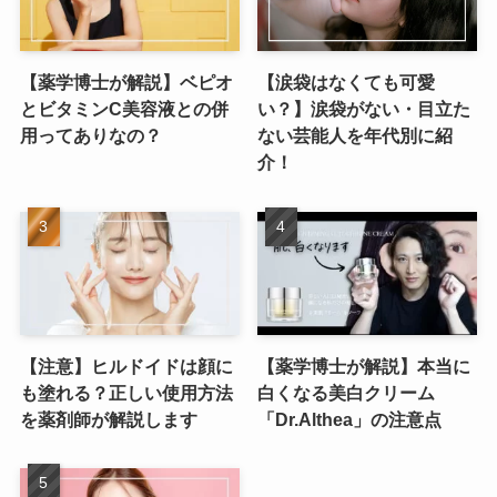
【薬学博士が解説】ベピオ
【涙袋はなくても可愛
とビタミンC美容液との併
い？】涙袋がない・目立た
用ってありなの？
ない芸能人を年代別に紹
介！
【注意】ヒルドイドは顔に
【薬学博士が解説】本当に
も塗れる？正しい使用方法
白くなる美白クリーム
を薬剤師が解説します
「Dr.Althea」の注意点