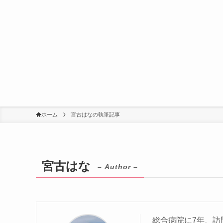
ホーム
宮古はなの執筆記事
宮古はな
– Author –
総合病院に7年、訪