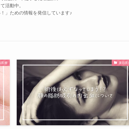
して活動中。
！」ための情報を発信しています♪
容医療
美容医