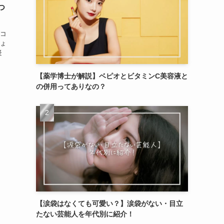
つ
コ
ょ
疑
【薬学博士が解説】ベピオとビタミンC美容液と
の併用ってありなの？
【涙袋はなくても可愛い？】涙袋がない・目立
たない芸能人を年代別に紹介！