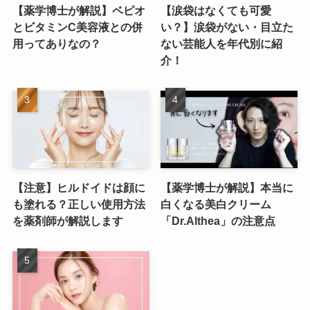
【薬学博士が解説】ベピオ
【涙袋はなくても可愛
とビタミンC美容液との併
い？】涙袋がない・目立た
用ってありなの？
ない芸能人を年代別に紹
介！
【注意】ヒルドイドは顔に
【薬学博士が解説】本当に
も塗れる？正しい使用方法
白くなる美白クリーム
を薬剤師が解説します
「Dr.Althea」の注意点