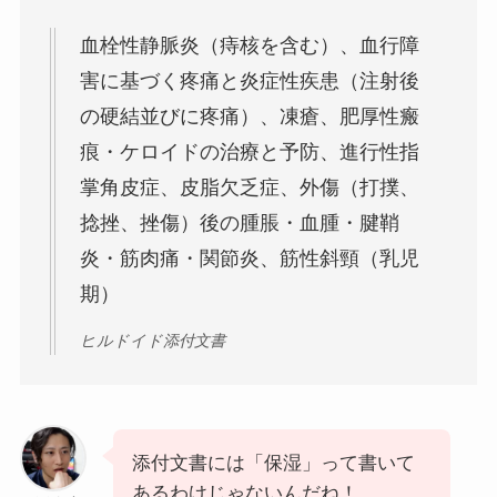
血栓性静脈炎（痔核を含む）、血行障
害に基づく疼痛と炎症性疾患（注射後
の硬結並びに疼痛）、凍瘡、肥厚性瘢
痕・ケロイドの治療と予防、進行性指
掌角皮症、皮脂欠乏症、外傷（打撲、
捻挫、挫傷）後の腫脹・血腫・腱鞘
炎・筋肉痛・関節炎、筋性斜頸（乳児
期）
ヒルドイド添付文書
添付文書には「保湿」って書いて
あるわけじゃないんだね！