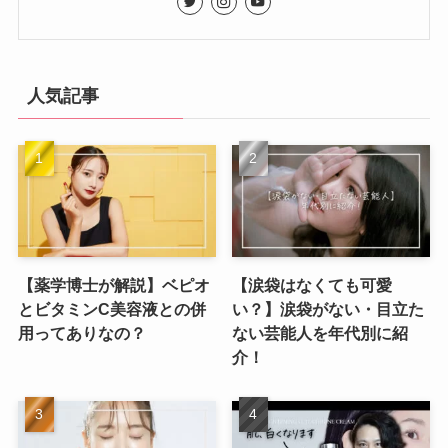
人気記事
【薬学博士が解説】ベピオ
【涙袋はなくても可愛
とビタミンC美容液との併
い？】涙袋がない・目立た
用ってありなの？
ない芸能人を年代別に紹
介！