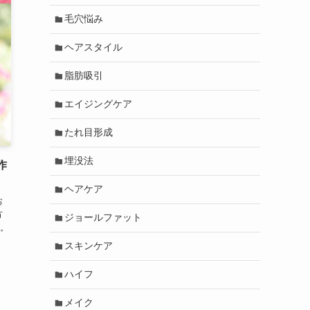
毛穴悩み
ヘアスタイル
脂肪吸引
エイジングケア
たれ目形成
埋没法
作
ヘアケア
お
方
ジョールファット
。
スキンケア
ハイフ
メイク