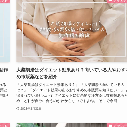
エット
ダイエッ
副作
大柴胡湯はダイエット効果あり？向いている人やおす
め市販薬などを紹介
れる
「大柴胡湯はダイエット効果あり？」 「大柴胡湯の向いている人
方薬と
は？」 「ダイエット効果のあるおすすめの市販薬を知りたい！」 
発揮さ
悩まれていませんか？ ダイエットに効果的な漢方薬は数種類ある
め、どれが自分に合うのかわからないですよね。 そこで今回...
2023年3月31日
エット
ボディケ