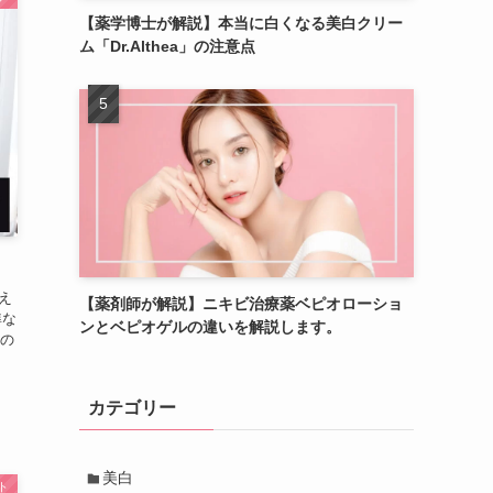
【薬学博士が解説】本当に白くなる美白クリー
ム「Dr.Althea」の注意点
え
【薬剤師が解説】ニキビ治療薬ベピオローショ
準な
ンとベピオゲルの違いを解説します。
の
カテゴリー
美白
ト