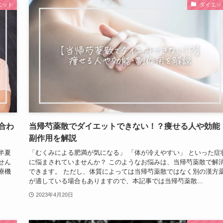
エット
ダイエッ
合わ
当帰芍薬散でダイエットできない！？痩せる人や効能
副作用を解説
半夏
「むくみによる肥満が気になる」 「体が冷えやすい」 といった症
せん
に悩まされていませんか？ このようなお悩みは、当帰芍薬散で解
療機
できます。 ただし、体質によっては当帰芍薬散ではなく別の漢方
が適している場合もありますので、本記事では当帰芍薬散...
2023年4月20日