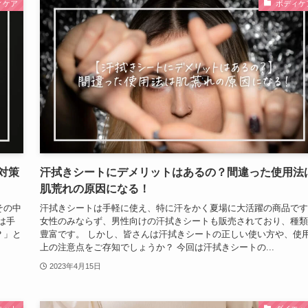
ィケア
ボディケ
対策
汗拭きシートにデメリットはあるの？間違った使用法
肌荒れの原因になる！
その中
汗拭きシートは手軽に使え、特に汗をかく夏場に大活躍の商品です
は手
女性のみならず、男性向けの汗拭きシートも販売されており、種類
？」と
豊富です。 しかし、皆さんは汗拭きシートの正しい使い方や、使
上の注意点をご存知でしょうか？ 今回は汗拭きシートの...
2023年4月15日