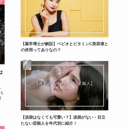
ア
【薬学博士が解説】ベピオとビタミンC美容液と
の併用ってありなの？
は
。
も
用
【涙袋はなくても可愛い？】涙袋がない・目立
たない芸能人を年代別に紹介！