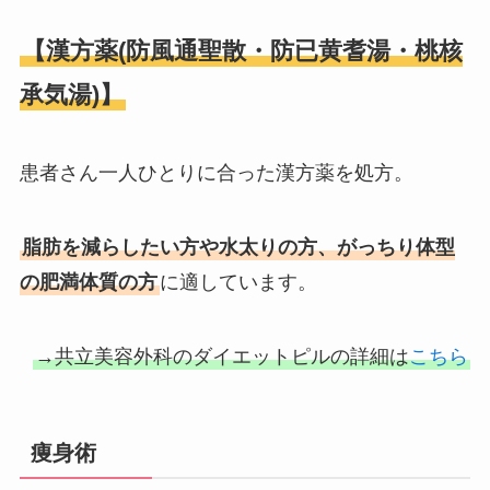
【漢方薬(防風通聖散・防已黄耆湯・桃核
承気湯)】
患者さん一人ひとりに合った漢方薬を処方。
脂肪を減らしたい方や水太りの方、がっちり体型
の肥満体質の方
に適しています。
→共立美容外科のダイエットピルの詳細は
こちら
痩身術