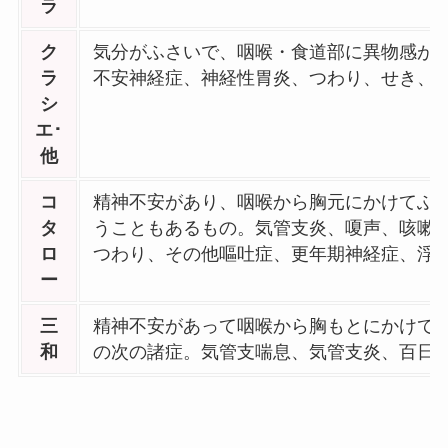
ラ
ク
気分がふさいで、咽喉・食道部に異物感が
ラ
不安神経症、神経性胃炎、つわり、せき、
シ
エ･
他
コ
精神不安があり、咽喉から胸元にかけてふ
タ
うこともあるもの。気管支炎、嗄声、咳嗽
ロ
つわり、その他嘔吐症、更年期神経症、浮
ー
三
精神不安があって咽喉から胸もとにかけて
和
の次の諸症。気管支喘息、気管支炎、百日