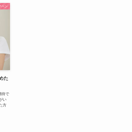
マペン
めた
期待で
がい
た方