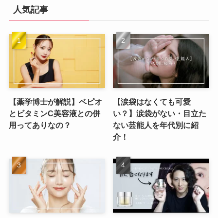
人気記事
【薬学博士が解説】ベピオ
【涙袋はなくても可愛
とビタミンC美容液との併
い？】涙袋がない・目立た
用ってありなの？
ない芸能人を年代別に紹
介！