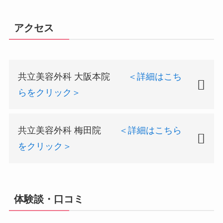
アクセス
共立美容外科 大阪本院
＜詳細はこち
らをクリック＞
施設
大阪本院
共立美容外科 梅田院
＜詳細はこちら
名
をクリック＞
最寄
御堂筋線・地下鉄長堀鶴見緑地線
り駅
心斎橋駅
施
梅田院
設
住所
大阪府大阪市中央区西心斎橋1-1-1
体験談・口コミ
名
3 東邦ビル5・6F
最
地下鉄御堂筋線・地下鉄谷町線 東