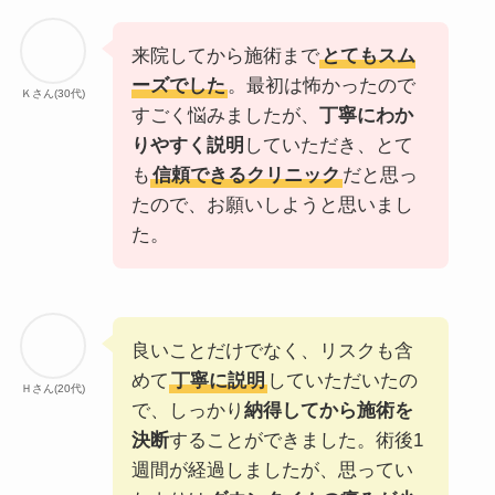
営業
10：00～19：00
寄
梅田駅 JR東西線 北新地駅
時間
り
来院してから施術まで
とてもスム
定休
年中無休
駅
ーズでした
。最初は怖かったので
Ｋさん(30代)
日
すごく悩みましたが、
丁寧にわか
住
大阪府大阪市北区梅田1丁目1番3 大
りやすく説明
していただき、とて
電話
0120-500-340
所
阪駅前第3ビル18F
も
信頼できるクリニック
だと思っ
番号
たので、お願いしようと思いまし
営
10：00～19：00
た。
業
時
間
定
年中無休
良いことだけでなく、リスクも含
休
めて
丁寧に説明
していただいたの
Ｈさん(20代)
日
で、しっかり
納得してから施術を
決断
することができました。術後1
電
0120-340-552
週間が経過しましたが、思ってい
話