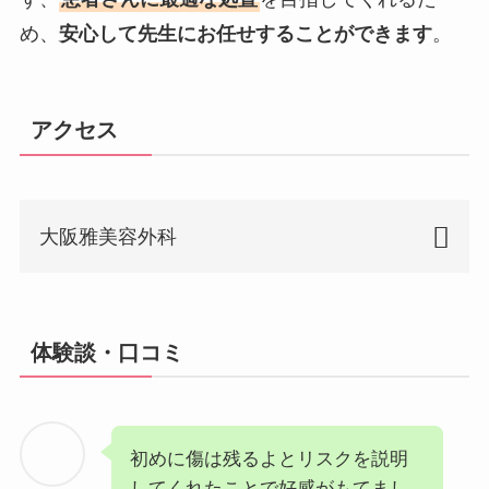
め、
安心して先生にお任せすることができます
。
アクセス
大阪雅美容外科
施設
名
体験談・口コミ
最寄
り駅
住所
大阪府大阪市中央区西心斎橋2-1-2
初めに傷は残るよとリスクを説明
5 心斎橋W-PLACE3F
してくれたことで好感がもてまし