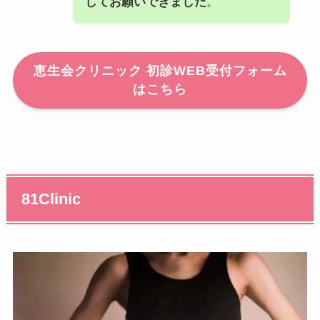
してお願いできました
。
日
電話
06-6252-5650
番号
恵生会クリニック 初診WEB受付フォーム
はこちら
81Clinic