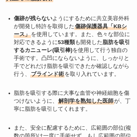
傷跡が残らない
ようにするために共立美容外科
が開発し特許を取得した
傷跡保護器具「KBシ
ース」
を使用しています。また、色々な部位に
対応できるように
53種類
も開発した
脂肪を吸引
するカニューレ(吸引棒)
を使用して行う独自の
手術です。凸凹にならないように、しっかりと
手でどれだけ脂肪を吸引できたか確認しながら
行う、
ブラインド術
を取り入れています。
脂肪を吸引する際に大事な血管や神経細胞を傷
つけないように、
解剖学を熟知した医師
が、丁
寧に脂肪を吸引してくれます。
また、安全に配慮するために、広範囲の部位(複
数の箇所)は一度に手術せず、もし広範囲の部位