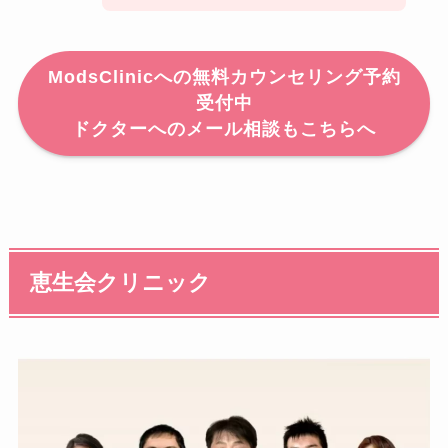
営
10：00～19：00
業
時
ModsClinicへの無料カウンセリング予約
間
受付中
ドクターへのメール相談もこちらへ
定
不定休
休
日
電
0120-920-416
話
番
恵生会クリニック
号