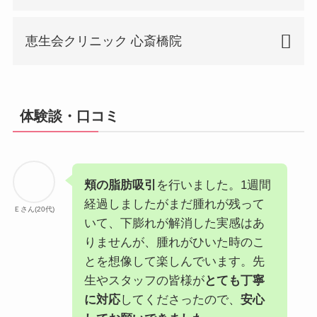
施設
京橋院
恵生会クリニック 心斎橋院
名
最寄
京阪電車 京橋駅
施設
心斎橋院
り駅
名
体験談・口コミ
住所
大阪市都島区東野田町2-3-19MFK
最寄
大阪メトロ御堂筋線 心斎橋駅 6
京橋駅前ビル5F
り駅
番出口
大阪メトロ堺筋線・長堀鶴見緑地
営業
10：00～19：00
線 長堀橋駅 7番出口
頬の脂肪吸引
を行いました。1週間
時間
経過しましたがまだ腫れが残って
Ｅさん(20代)
住所
大阪市中央区東心斎橋1-7-30 21 心
定休
不定休
いて、下膨れが解消した実感はあ
斎橋ビル8F
日
りませんが、腫れがひいた時のこ
とを想像して楽しんでいます。先
営業
月・火・水 10:00 ～ 19:00
電話
06-6242-5620
生やスタッフの皆様が
とても丁寧
時間
木・金・土・日 9:00 ～ 18:00
番号
に対応
してくださったので、
安心
定休
不定休