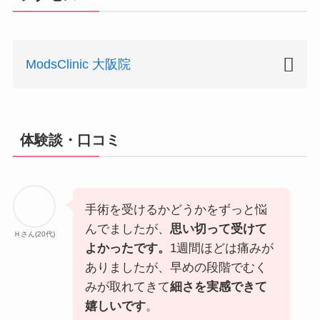
ModsClinic 大阪院
施
大阪院
設
体験談・口コミ
名
最
JR北新地駅 徒歩1分 JR大阪駅中央
寄
南口 地下街（ディアモール）を通っ
り
て徒歩5分
手術を受けるかどうかをずっと悩
駅
阪急梅田駅 地下街（ディアモール）
んでましたが、
思い切って受けて
Ｈさん(20代)
を通って徒歩7分
よかったです。
1週間ほどは痛みが
ありましたが、早めの段階でむく
住
大阪府大阪市北区曽根崎新地1-5-18
みが取れてきて
細さを実感できて
所
零北新地8F
嬉しいです
。