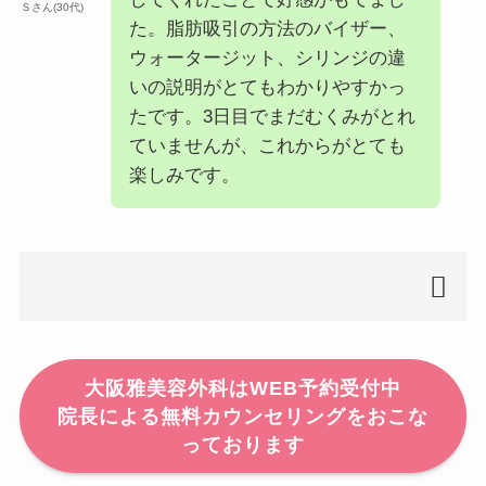
Ｓさん(30代)
た。脂肪吸引の方法のバイザー、
営業
10：00～19：00
ウォータージット、シリンジの違
時間
いの説明がとてもわかりやすかっ
定休
年中無休
たです。3日目でまだむくみがとれ
日
ていませんが、これからがとても
楽しみです。
電話
0120-299-939
番号
大阪雅美容外科はWEB予約受付中
院長による無料カウンセリングをおこな
っております