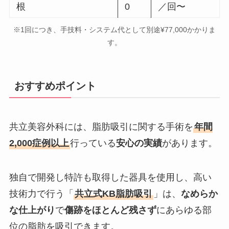
根
0
／回〜
※1回につき、手技料・システム代として別途¥77,000かかりま
す。
おすすめポイント
共立美容外科には、脂肪吸引に関する手術を
年間
2,000症例以上
行っている
安心の実績
があります。
独自で開発し特許も取得した器具を使用し、高い
技術力で行う「
共立式KB脂肪吸引
」は、
なめらか
な仕上がり
で
傷跡をほとんど残さず
にあらゆる部
位の脂肪を吸引できます。