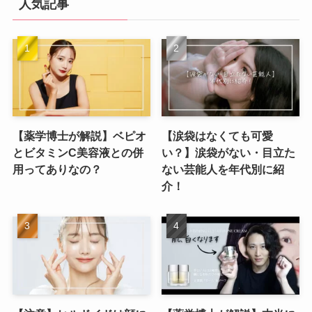
人気記事
【薬学博士が解説】ベピオ
【涙袋はなくても可愛
とビタミンC美容液との併
い？】涙袋がない・目立た
用ってありなの？
ない芸能人を年代別に紹
介！