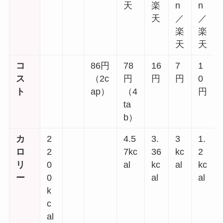
天
楽
n
n
天
／
／
楽
楽
天
天
コ
86円
78
16
7
1
ス
（2c
円
円
円
0
ト
ap）
（4
円
ta
b）
カ
2
4.5
3.
3
1.
ロ
2
7kc
36
kc
2
リ
0
al
kc
al
kc
ー
0
al
al
k
c
al