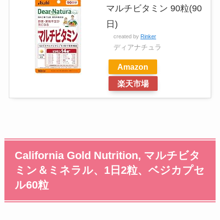
マルチビタミン 90粒(90
日)
created by
Rinker
ディアナチュラ
Amazon
楽天市場
California Gold Nutrition, マルチビタ
ミン＆ミネラル、1日2粒、ベジカプセ
ル60粒