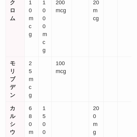
ク
1
1
200
20
ロ
0
0
mcg
m
ム
m
0
cg
c
0
g
m
c
g
モ
2
100
リ
5
mcg
ブ
m
デ
c
ン
g
カ
6
1
20
ル
8
5
0
シ
0
0
m
ウ
m
0
g