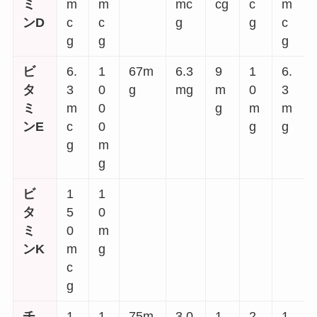
ミ
m
m
mc
cg
c
m
ンD
c
c
g
g
c
g
g
g
ビ
6.
1
67m
6.3
9
1
6.
タ
3
0
g
mg
m
0
3
ミ
m
0
g
m
m
ンE
c
0
g
g
g
m
g
ビ
1
1
タ
5
0
ミ
0
m
ンK
m
g
c
g
チ
1.
1
75m
3.0
1.
2.
1.