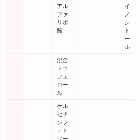
アル
イ
ファ
ノ
リポ
シ
酸
ト
ー
ル
混合
トコ
フェ
ロー
ル
ケル
セチ
ンフ
ィト
ソー