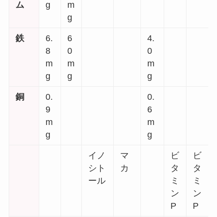
ム
g
m
g
鉄
6.
6
4.
8
0
0
m
m
m
g
g
g
銅
0.
0.
9
6
m
m
g
g
イノ
マ
ビ
ビ
シト
カ
タ
タ
ール
ミ
ミ
ン
ン
P
P