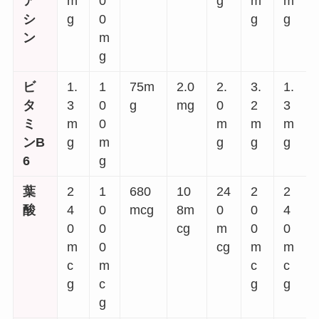
ア
m
0
g
m
m
シ
g
0
g
g
ン
m
g
ビ
1.
1
75m
2.0
2.
3.
1.
タ
3
0
g
mg
0
2
3
ミ
m
0
m
m
m
ンB
g
m
g
g
g
6
g
葉
2
1
680
10
24
2
2
酸
4
0
mcg
8m
0
0
4
0
0
cg
m
0
0
m
0
cg
m
m
c
m
c
c
g
c
g
g
g