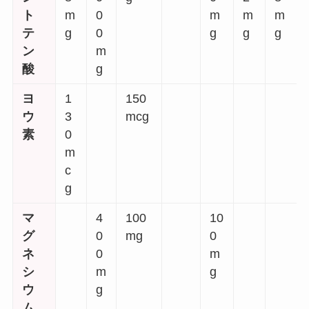
ト
m
0
m
m
m
テ
g
0
g
g
g
ン
m
酸
g
ヨ
1
150
ウ
3
mcg
素
0
m
c
g
マ
4
100
10
グ
0
mg
0
ネ
0
m
シ
m
g
ウ
g
ム