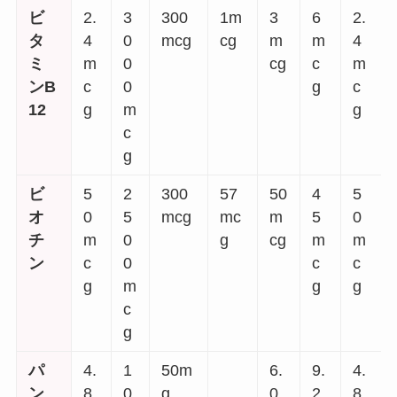
ビ
2.
3
300
1m
3
6
2.
タ
4
0
mcg
cg
m
m
4
ミ
m
0
cg
c
m
ンB
c
0
g
c
12
g
m
g
c
g
ビ
5
2
300
57
50
4
5
オ
0
5
mcg
mc
m
5
0
チ
m
0
g
cg
m
m
ン
c
0
c
c
g
m
g
g
c
g
パ
4.
1
50m
6.
9.
4.
ン
8
0
g
0
2
8