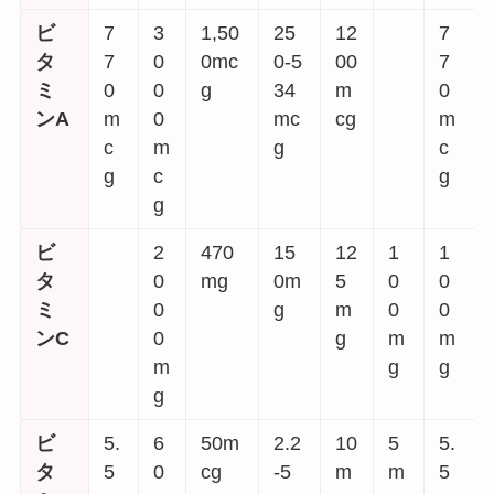
ビ
7
3
1,50
25
12
7
タ
7
0
0mc
0-5
00
7
ミ
0
0
g
34
m
0
ンA
m
0
mc
cg
m
c
m
g
c
g
c
g
g
ビ
2
470
15
12
1
1
タ
0
mg
0m
5
0
0
ミ
0
g
m
0
0
ンC
0
g
m
m
m
g
g
g
ビ
5.
6
50m
2.2
10
5
5.
タ
5
0
cg
-5
m
m
5