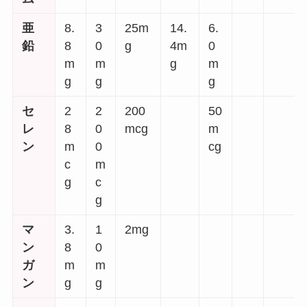
亜
8.
3
25m
14.
6.
鉛
8
0
g
4m
0
m
m
g
m
g
g
g
セ
2
2
200
50
レ
8
0
mcg
m
ン
m
0
cg
c
m
g
c
g
マ
3.
1
2mg
ン
8
0
ガ
m
m
ン
g
g