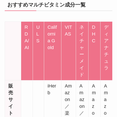
おすすめマルチビタミン成分一覧
R
U
Calif
VIT
ネ
D
デ
D
L
orni
AS
イ
H
ィ
A/
S
a G
チ
C
ア
AI
old
ャ
ナ
ー
チ
メ
ュ
イ
ラ
ド
販
iHer
Am
A
A
A
売
b
az
m
m
m
サ
on
az
a
a
イ
／
on
z
z
ト
楽
／
o
o