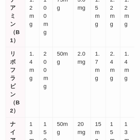
ア
2
0
g
mg
5
2
2
ミ
m
0
m
m
m
ン
g
m
g
g
g
（B
g
1）
リ
1.
2
50m
2.0
1.
2.
1.
ボ
4
0
g
mg
7
4
4
フ
m
0
m
m
m
ラ
g
m
g
g
g
ビ
g
ン
（B
2）
ナ
1
1
50m
20
15
1
1
イ
3
5
g
mg
m
5
3