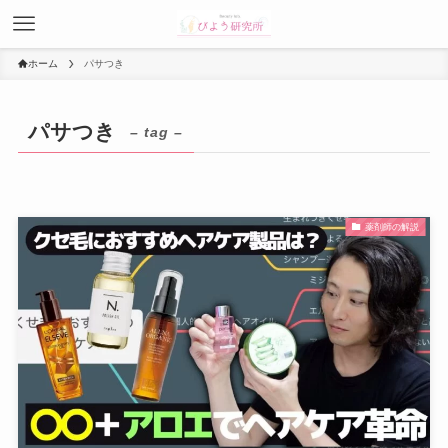
ホーム
パサつき
パサつき
– tag –
薬剤師の解説