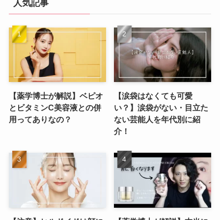
人気記事
【薬学博士が解説】ベピオ
【涙袋はなくても可愛
とビタミンC美容液との併
い？】涙袋がない・目立た
用ってありなの？
ない芸能人を年代別に紹
介！