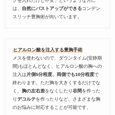
グを入れたけど不安」というような方に
は、
自然にバストアップができる
コンデン
スリッチ豊胸術が向いています。
ヒアルロン酸を注入する豊胸手術
メスを使わないので、ダウンタイム(安静期
間)もほとんどなく、ヒアルロン酸の胸への
注入は
片側5分程度、両側でも10分程度
で
終わります。ただ胸を大きくするだけでな
く、
胸の左右差
をなくしたり
谷間
を作った
り
デコルテ
を作ったりなど、さまざまな胸
のお悩みに対応することが可能です。