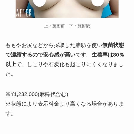
上：施術前 下：施術後
ももやお尻などから採取した脂肪を使い
無菌状態
で濃縮するので安心感が高い
です。
生着率は80％
以上
で、しこりや石炭化も起こりにくくなりまし
た。
※¥1,232,000(麻酔代含む)
※状態により表示料金より高くなる場合がありま
す。