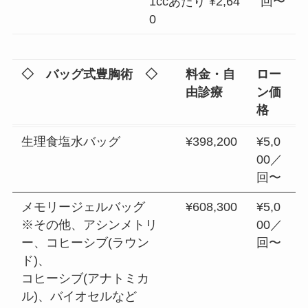
1ccあたり ¥2,64
回〜
0
◇ バッグ式豊胸術 ◇
料金・自
ロー
由診療
ン価
格
生理食塩水バッグ
¥398,200
¥5,0
00／
回〜
メモリージェルバッグ
¥608,300
¥5,0
※その他、アシンメトリ
00／
ー、コヒーシブ(ラウン
回〜
ド)、
コヒーシブ(アナトミカ
ル)、バイオセルなど