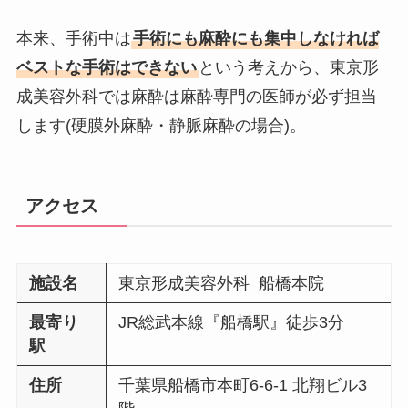
本来、手術中は
手術にも麻酔にも集中しなければ
ベストな手術はできない
という考えから、東京形
成美容外科では麻酔は麻酔専門の医師が必ず担当
します(硬膜外麻酔・静脈麻酔の場合)。
アクセス
施設名
東京形成美容外科 船橋本院
最寄り
JR総武本線『船橋駅』徒歩3分
駅
住所
千葉県船橋市本町6-6-1 北翔ビル3