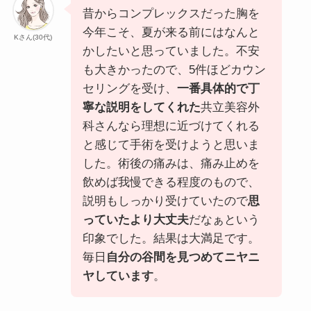
昔からコンプレックスだった胸を
今年こそ、夏が来る前にはなんと
Kさん(30代)
かしたいと思っていました。不安
も大きかったので、5件ほどカウン
セリングを受け、
一番具体的で丁
寧な説明をしてくれた
共立美容外
科さんなら理想に近づけてくれる
と感じて手術を受けようと思いま
した。術後の痛みは、痛み止めを
飲めば我慢できる程度のもので、
説明もしっかり受けていたので
思
っていたより大丈夫
だなぁという
印象でした。結果は大満足です。
毎日
自分の谷間を見つめてニヤニ
ヤしています
。