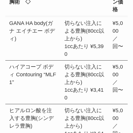
胸術 ◇
ン価
格
GANA HA body(ガ
切らない注入に
¥5,0
ナ エイチエー ボデ
よる豊胸(80cc以
00
ィ)
上から)
／
1ccあたり ¥5,39
回〜
0
ハイアコープ ボデ
切らない注入に
¥5,0
ィ Contouring “MLF
よる豊胸(80cc以
00
1”
上から)
／
1ccあたり ¥3,41
回〜
0
ヒアルロン酸を注
切らない注入に
¥5,0
入する豊胸(シンデ
よる豊胸(80cc以
00
レラ豊胸)
上から)
／