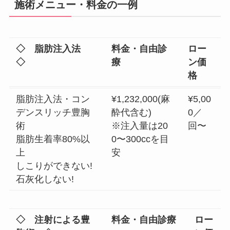
施術メニュー・料金の一例
◇ 脂肪注入法
料金・自由診
ロー
◇
療
ン価
格
脂肪注入法・コン
¥1,232,000(麻
¥5,00
デンスリッチ豊胸
酔代含む)
0／
術
※注入量は20
回〜
脂肪生着率80%以
0〜300ccを目
上
安
しこりができない!
石灰化しない!
◇ 注射による豊
料金・自由診療
ロー