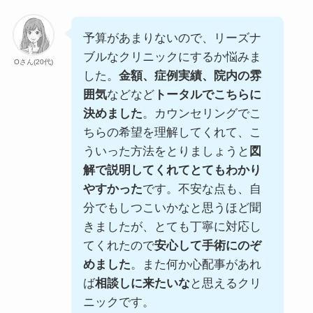
予算があまりないので、リーズナ
ブルなクリニックにするか悩みま
Oさん(20代)
した。
金額、症例実績、院内の雰
囲気
などなど
トータルでこちらに
決めました
。カウンセリングでこ
ちらの希望を理解してくれて、こ
ういった方法をとりましょうと
図
解で説明してくれてとてもわかり
やすかった
です。不安な点も、自
分でもしつこいかなと思うほど聞
きましたが、とても丁寧に対応し
てくれたので
安心して手術にのぞ
めました
。また何か心配事があれ
ば
相談しに来たいな
と思えるクリ
ニックです。