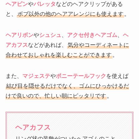
ヘアピン
や
バレッタ
などのヘアクリップがある
と、
ボブ以外の他のヘアアレンジにも使えます
。
ヘアリボン
や
シュシュ
、
アクセ付きヘアゴム
、
ヘ
アカフス
などがあれば、
気分やコーディネートに
合わせておしゃれを楽しむことができます
。
また、
マジェステ
や
ポニーテールフック
を使えば
結び目を隠せるだけでなく、ゴムにひっかけるだ
けで良いので、忙しい朝にピッタリです
。
ヘアカフス
リング状の装飾がついたヘアゴムのこと。