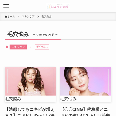
ホーム
スキンケア
毛穴悩み
毛穴悩み
– category –
スキンケア
毛穴悩み
毛穴悩み
毛穴悩み
【洗顔してもニキビが増え
【〇〇はNG】稗粒腫とニ
る？】ニキビ肌の正しい洗
キビの違いは？正しい治療