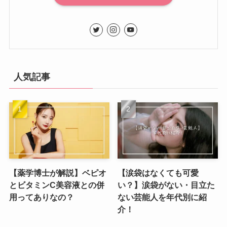
人気記事
【薬学博士が解説】ベピオ
【涙袋はなくても可愛
とビタミンC美容液との併
い？】涙袋がない・目立た
用ってありなの？
ない芸能人を年代別に紹
介！