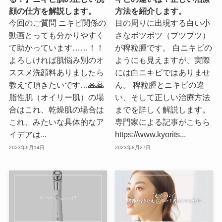
顔の仕方を解説します。
方法を紹介します。
今回のご質問 ニキビ関係の
目の周りに出現する白い小
動画とっても分かりやすく
さなボツボツ（ブツブツ）
て助かっています……！！
が稗粒腫です。 白ニキビの
よろしければ肌悩み別のオ
ようにも見えますが、実際
ススメ洗顔料ありましたら
には白ニキビではありませ
教えて頂きたいです…🙏🙇
ん。 稗粒腫とニキビの違
脂性肌（オイリー肌）の場
い、そして正しい治療方法
合はこれ、乾燥肌の場合は
までを詳しく解説します。
これ、みたいな具体的なア
専門家による記事がこちら
イデアは...
https://www.kyorits...
2023年9月14日
2023年8月27日