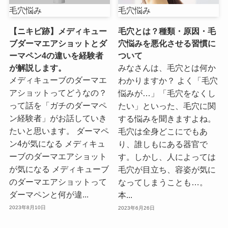
毛穴悩み
毛穴悩み
【ニキビ跡】メディキュー
毛穴とは？種類・原因・毛
ブダーマエアショットとダ
穴悩みを悪化させる習慣に
ーマペン4の違いを経験者
ついて
が解説します。
みなさんは、毛穴とは何か
メディキューブのダーマエ
わかりますか？ よく「毛穴
アショットってどうなの？
悩みが…」「毛穴をなくし
って話を「ガチのダーマペ
たい」といった、毛穴に関
ン経験者」がお話していき
する悩みを聞きますよね。
たいと思います。 ダーマペ
毛穴は全身どこにでもあ
ン4が気になる メディキュ
り、誰しもにある器官で
ーブのダーマエアショット
す。しかし、人によっては
が気になる メディキューブ
毛穴が目立ち、容姿が気に
のダーマエアショットって
なってしまうことも…。
ダーマペンと何が違...
本...
2023年8月10日
2023年6月26日