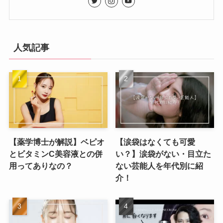
人気記事
【薬学博士が解説】ベピオ
【涙袋はなくても可愛
とビタミンC美容液との併
い？】涙袋がない・目立た
用ってありなの？
ない芸能人を年代別に紹
介！