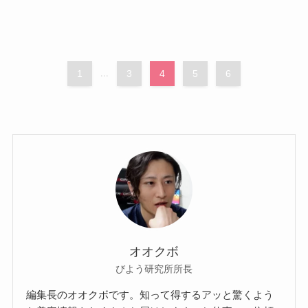
1
...
3
4
5
6
オオクボ
びよう研究所所長
編集長のオオクボです。知って得するアッと驚くよう