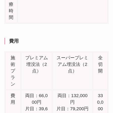
療
時
間
費用
施
プレミアム
スーパープレミ
全
術
埋没法（2
アム埋没法（2
切
プ
点）
点）
開
ラ
ン
費
両目：66,0
両目：132,000
33
用
00円
円
0,0
片目：39,6
片目：79,200円
00