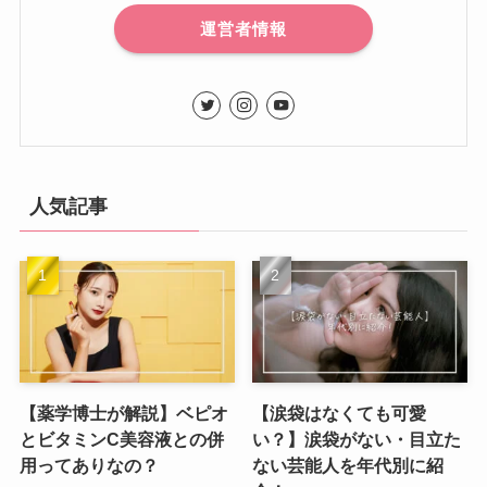
運営者情報
人気記事
【薬学博士が解説】ベピオ
【涙袋はなくても可愛
とビタミンC美容液との併
い？】涙袋がない・目立た
用ってありなの？
ない芸能人を年代別に紹