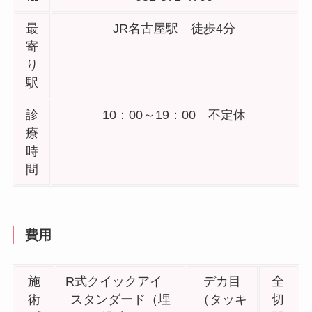
最
JR名古屋駅 徒歩4分
寄
り
駅
診
10：00～19：00 不定休
療
時
間
費用
施
R式クイックアイ
デカ目
全
術
スタンダード（埋
（タッキ
切