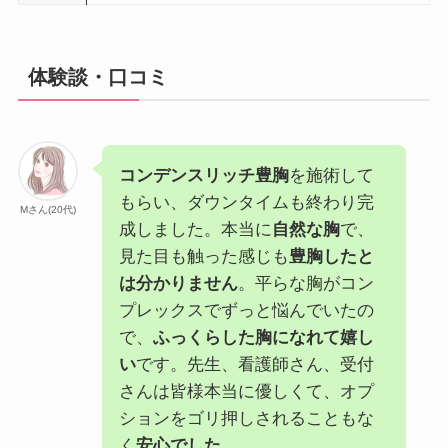
体験談・口コミ
コンデンスリッチ豊胸
を施術して
もらい、ダウンタイムも終わり完
Mさん(20代)
成しました。本当に
自然な胸
で、
見た目も触った感じも
豊胸したと
は分かりません
。平らな胸がコン
プレックスでずっと悩んでいたの
で、
ふっくらした胸になれて嬉し
い
です。先生、看護師さん、受付
さんは皆様本当に優しくて、オプ
ションをゴリ押しされることもな
く
安心でした
。