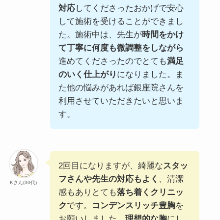
対応
してくださったおかげで安心
して施術を受けることができまし
た。施術中は、先生が
時間をかけ
て丁寧に何度も微調整をしながら
進めてくださったのでとても
満足
のいく仕上がり
になりました。ま
た他の悩みがあれば銀座院さんを
利用させていただきたいと思いま
す。
2回目になりますが、綺麗な
スタッ
フさんや先生の対応もよく
、清潔
Kさん(30代)
感もありとても
落ち着くクリニッ
ク
です。
コンデンスリッチ豊胸
を
お願いしました。
理想的な胸
にし