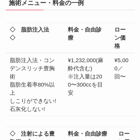
施術メニュー・料金の一例
◇ 脂肪注入法
料金・自由診
ロー
◇
療
ン価
格
脂肪注入法・コン
¥1,232,000(麻
¥5,00
デンスリッチ豊胸
酔代含む)
0／
術
※注入量は20
回〜
脂肪生着率80%以
0〜300ccを目
上
安
しこりができない!
石灰化しない!
◇ 注射による豊
料金・自由診療
ロー