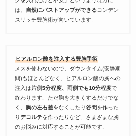
グを入れたけど不安」というような方に
は、
自然にバストアップができる
コンデン
スリッチ豊胸術が向いています。
ヒアルロン酸を注入する豊胸手術
メスを使わないので、ダウンタイム(安静期
間)もほとんどなく、ヒアルロン酸の胸への
注入は
片側5分程度、両側でも10分程度
で
終わります。ただ胸を大きくするだけでな
く、
胸の左右差
をなくしたり
谷間
を作った
り
デコルテ
を作ったりなど、さまざまな胸
のお悩みに対応することが可能です。