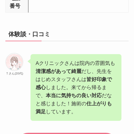
番号
体験談・口コミ
Aクリニックさんは院内の雰囲気も
清潔感があって綺麗
だし、先生を
Ｔさん(20代)
はじめスタッフさんは
皆好印象で
感心
しました。来てから帰るま
で、
本当に気持ちの良い対応
だな
と感じました！施術の
仕上がりも
満足
しています。