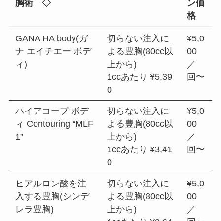
胸術 ◇
ン価
格
GANA HA body(ガ
切らない注入に
¥5,0
ナ エイチエー ボデ
よる豊胸(80cc以
00
ィ)
上から)
／
1ccあたり ¥5,39
回〜
0
ハイアコープ ボデ
切らない注入に
¥5,0
ィ Contouring “MLF
よる豊胸(80cc以
00
1”
上から)
／
1ccあたり ¥3,41
回〜
0
ヒアルロン酸を注
切らない注入に
¥5,0
入する豊胸(シンデ
よる豊胸(80cc以
00
レラ豊胸)
上から)
／