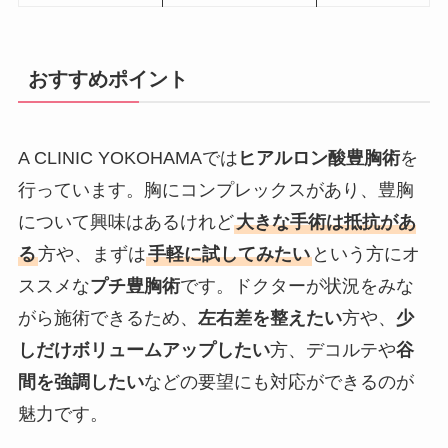
おすすめポイント
A CLINIC YOKOHAMAでは
ヒアルロン酸豊胸術
を
行っています。胸にコンプレックスがあり、豊胸
について興味はあるけれど
大きな手術は抵抗があ
る
方や、まずは
手軽に試してみたい
という方にオ
ススメな
プチ豊胸術
です。ドクターが状況をみな
がら施術できるため、
左右差を整えたい
方や、
少
しだけボリュームアップしたい
方、デコルテや
谷
間を強調したい
などの要望にも対応ができるのが
魅力です。