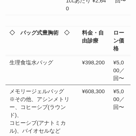
1ccあたり ¥2,64
回〜
0
◇ バッグ式豊胸術 ◇
料金・自
ロー
由診療
ン価
格
生理食塩水バッグ
¥398,200
¥5,0
00／
回〜
メモリージェルバッグ
¥608,300
¥5,0
※その他、アシンメトリ
00／
ー、コヒーシブ(ラウン
回〜
ド)、
コヒーシブ(アナトミカ
ル)、バイオセルなど