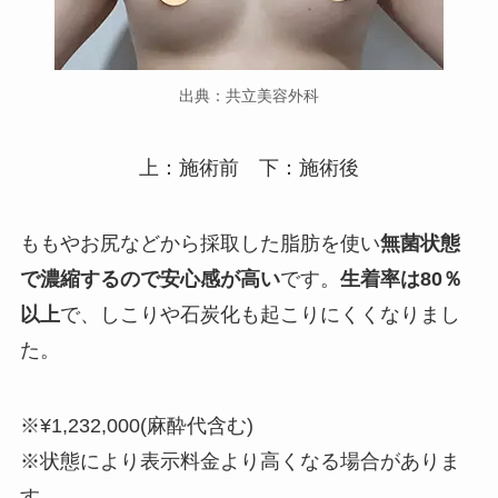
出典：共立美容外科
上：施術前 下：施術後
ももやお尻などから採取した脂肪を使い
無菌状態
で濃縮するので安心感が高い
です。
生着率は80％
以上
で、しこりや石炭化も起こりにくくなりまし
た。
※¥1,232,000(麻酔代含む)
※状態により表示料金より高くなる場合がありま
す。