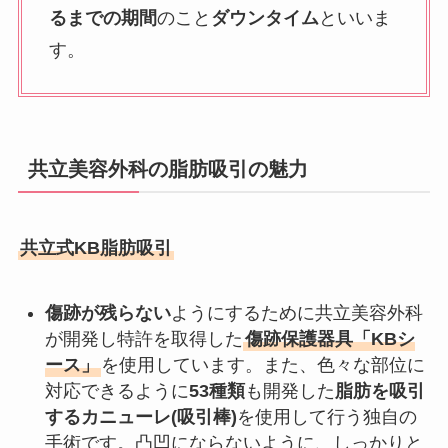
るまでの期間
のこと
ダウンタイム
といいま
す。
共立美容外科の脂肪吸引の魅力
共立式KB脂肪吸引
傷跡が残らない
ようにするために共立美容外科
が開発し特許を取得した
傷跡保護器具「KBシ
ース」
を使用しています。また、色々な部位に
対応できるように
53種類
も開発した
脂肪を吸引
するカニューレ(吸引棒)
を使用して行う独自の
手術です。凸凹にならないように、しっかりと