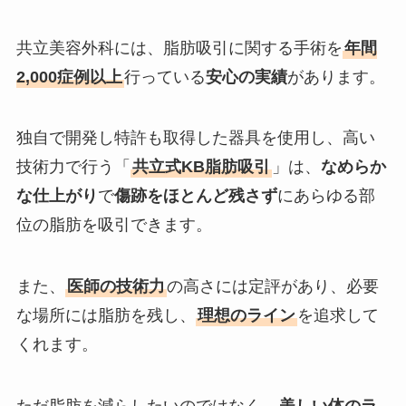
共立美容外科には、脂肪吸引に関する手術を
年間
2,000症例以上
行っている
安心の実績
があります。
独自で開発し特許も取得した器具を使用し、高い
技術力で行う「
共立式KB脂肪吸引
」は、
なめらか
な仕上がり
で
傷跡をほとんど残さず
にあらゆる部
位の脂肪を吸引できます。
また、
医師の技術力
の高さには定評があり、必要
な場所には脂肪を残し、
理想のライン
を追求して
くれます。