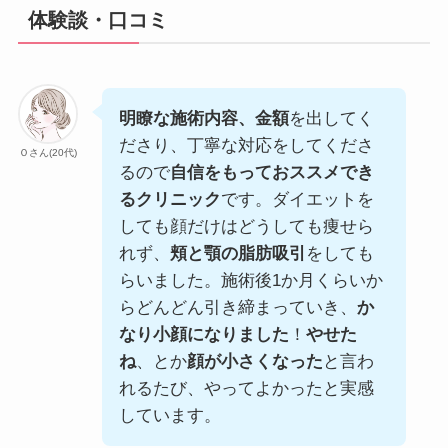
体験談・口コミ
明瞭な施術内容、金額
を出してく
ださり、丁寧な対応をしてくださ
Ｏさん(20代)
るので
自信をもっておススメでき
るクリニック
です。ダイエットを
しても顔だけはどうしても痩せら
れず、
頬と顎の脂肪吸引
をしても
らいました。施術後1か月くらいか
らどんどん引き締まっていき、
か
なり小顔になりました
！
やせた
ね
、とか
顔が小さくなった
と言わ
れるたび、やってよかったと実感
しています。