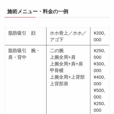
施術メニュー・料金の一例
脂肪吸引 顔
ホホ骨上／ホホ／
¥200,
アゴ下
000
脂肪吸引 腕・
二の腕
¥250,
肩・背中
上腕全周+肩
000
上腕全周+肩+肩
¥300,
甲骨横
000
上腕全周+上背部
¥400,
上背部肩
000
¥500,
000
¥250,
000