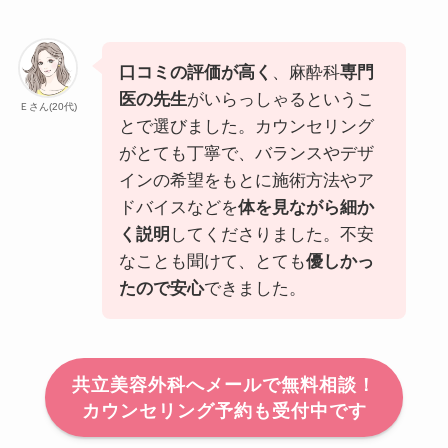
口コミの評価が高く
、麻酔科
専門
医の先生
がいらっしゃるというこ
Ｅさん(20代)
とで選びました。カウンセリング
がとても丁寧で、バランスやデザ
インの希望をもとに施術方法やア
ドバイスなどを
体を見ながら細か
く説明
してくださりました。不安
なことも聞けて、とても
優しかっ
たので安心
できました。
共立美容外科へメールで無料相談！
カウンセリング予約も受付中です