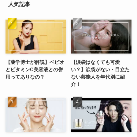
人気記事
【薬学博士が解説】ベピオ
【涙袋はなくても可愛
とビタミンC美容液との併
い？】涙袋がない・目立た
用ってありなの？
ない芸能人を年代別に紹
介！