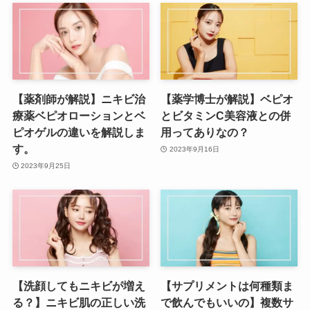
【薬剤師が解説】ニキビ治
【薬学博士が解説】ベピオ
療薬ベピオローションとベ
とビタミンC美容液との併
ピオゲルの違いを解説しま
用ってありなの？
す。
2023年9月16日
2023年9月25日
【洗顔してもニキビが増え
【サプリメントは何種類ま
る？】ニキビ肌の正しい洗
で飲んでもいいの】複数サ