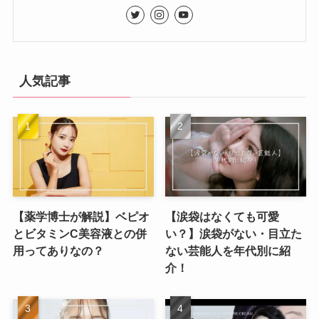
人気記事
【薬学博士が解説】ベピオ
【涙袋はなくても可愛
とビタミンC美容液との併
い？】涙袋がない・目立た
用ってありなの？
ない芸能人を年代別に紹
介！