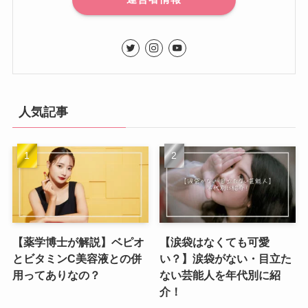
人気記事
【薬学博士が解説】ベピオ
【涙袋はなくても可愛
とビタミンC美容液との併
い？】涙袋がない・目立た
用ってありなの？
ない芸能人を年代別に紹
介！