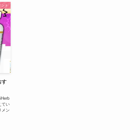
メント
おす
erb
えてい
リメン