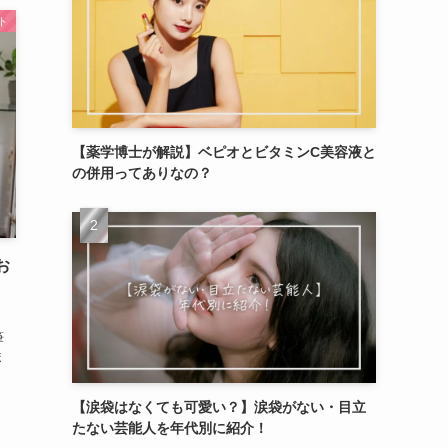
ト
【薬学博士が解説】ベピオとビタミンC美容液と
の併用ってありなの？
お
筆
ま
【涙袋はなくても可愛い？】涙袋がない・目立
たない芸能人を年代別に紹介！