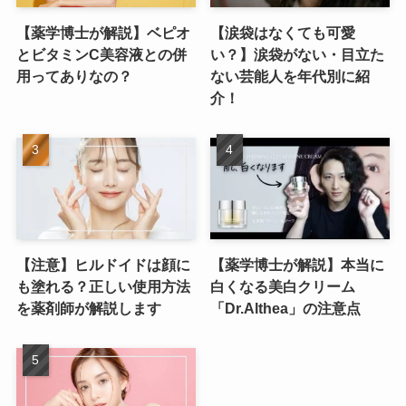
【薬学博士が解説】ベピオ
【涙袋はなくても可愛
とビタミンC美容液との併
い？】涙袋がない・目立た
用ってありなの？
ない芸能人を年代別に紹
介！
【注意】ヒルドイドは顔に
【薬学博士が解説】本当に
も塗れる？正しい使用方法
白くなる美白クリーム
を薬剤師が解説します
「Dr.Althea」の注意点