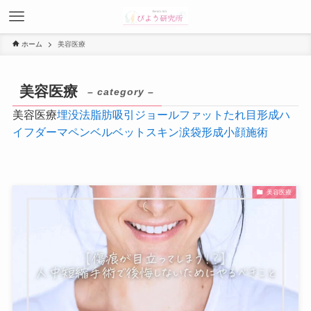
ホーム
美容医療
美容医療
– category –
美容医療
埋没法
脂肪吸引
ジョールファット
たれ目形成
ハ
イフ
ダーマペン
ベルベットスキン
涙袋形成
小顔施術
美容医療