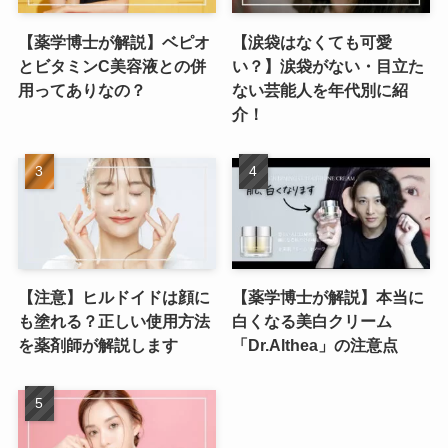
【薬学博士が解説】ベピオ
【涙袋はなくても可愛
とビタミンC美容液との併
い？】涙袋がない・目立た
用ってありなの？
ない芸能人を年代別に紹
介！
【注意】ヒルドイドは顔に
【薬学博士が解説】本当に
も塗れる？正しい使用方法
白くなる美白クリーム
を薬剤師が解説します
「Dr.Althea」の注意点