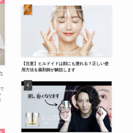
療
【注意】ヒルドイドは顔にも塗れる？正しい使
用方法を薬剤師が解説します
た
で
い
方
療