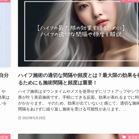
自分
ハイフ施術の適切な間隔や頻度とは？最大限の効果を
るためにも施術間隔と頻度は重要！
」や
ハイフ施術はダウンタイムやメスを使用せずにリフトアップやシワ
効果は
善が叶う美容施術です。手軽にできる反面、効果が表れるまでに時
いを
がかかります。 そのため、効果が出ていないと感じて、適切な施
間隔をあけずに繰り返し施術を受ける可能性があります。...
2023年5月19日
容医療
美容医