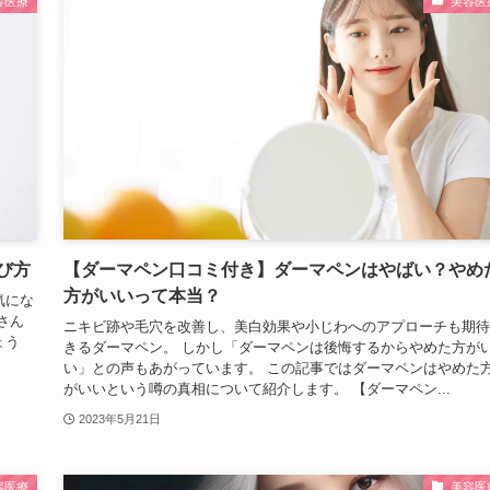
容医療
美容医
び方
【ダーマペン口コミ付き】ダーマペンはやばい？やめ
方がいいって本当？
気にな
さん
ニキビ跡や毛穴を改善し、美白効果や小じわへのアプローチも期待
ょう
きるダーマペン。 しかし「ダーマペンは後悔するからやめた方が
い」との声もあがっています。 この記事ではダーマペンはやめた
がいいという噂の真相について紹介します。 【ダーマペン...
2023年5月21日
容医療
美容医