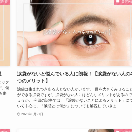
容医療
美容医
説
涙袋がないと悩んでいる人に朗報！【涙袋がない人の
つのメリット】
ニック
が、傷
涙袋は生まれつきある人とない人がいます。 目を大きくみせるこ
も傷
ができる涙袋ですが、涙袋がない人にはどんなメリットがあるので
ょうか。 今回の記事では、「涙袋がないことによるメリット」に
いて中心に、「涙袋とは何か」についても解説していきま...
2023年5月21日