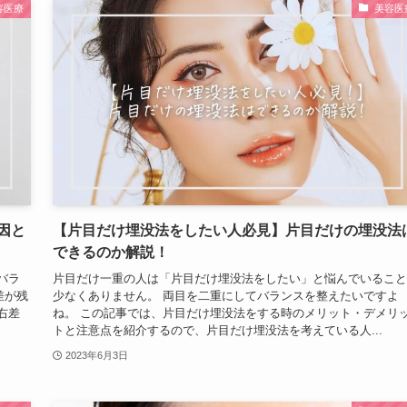
容医療
美容医
因と
【片目だけ埋没法をしたい人必見】片目だけの埋没法
できるのか解説！
バラ
片目だけ一重の人は「片目だけ埋没法をしたい」と悩んでいること
差が残
少なくありません。 両目を二重にしてバランスを整えたいですよ
右差
ね。 この記事では、片目だけ埋没法をする時のメリット・デメリ
トと注意点を紹介するので、片目だけ埋没法を考えている人...
2023年6月3日