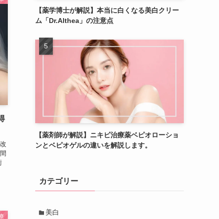
【薬学博士が解説】本当に白くなる美白クリー
ム「Dr.Althea」の注意点
得
【薬剤師が解説】ニキビ治療薬ベピオローショ
改
ンとベピオゲルの違いを解説します。
間
術
カテゴリー
美白
療