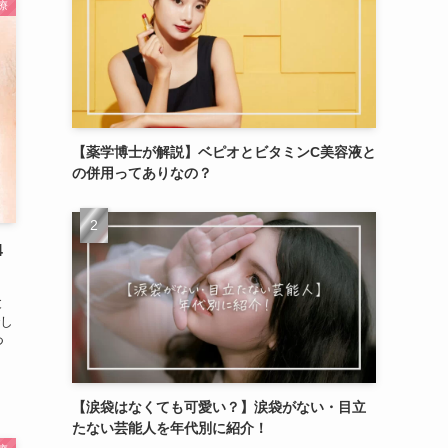
療
【薬学博士が解説】ベピオとビタミンC美容液と
の併用ってありなの？
4
と
し
つ
【涙袋はなくても可愛い？】涙袋がない・目立
たない芸能人を年代別に紹介！