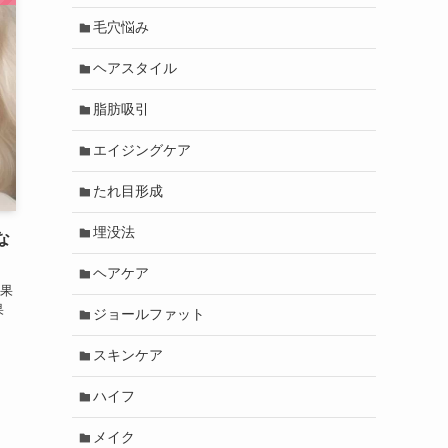
毛穴悩み
ヘアスタイル
脂肪吸引
エイジングケア
たれ目形成
埋没法
な
ヘアケア
果
果
ジョールファット
、
スキンケア
ハイフ
メイク