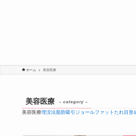
ホーム
美容医療
美容医療
– category –
美容医療
埋没法
脂肪吸引
ジョールファット
たれ目形