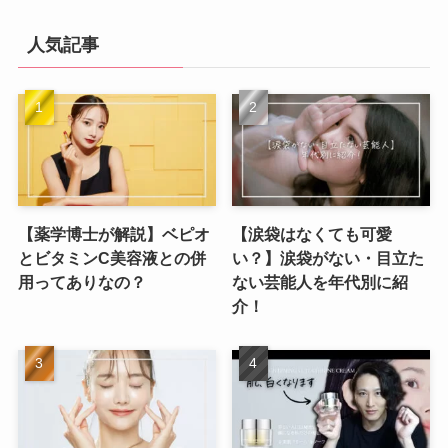
人気記事
【薬学博士が解説】ベピオ
【涙袋はなくても可愛
とビタミンC美容液との併
い？】涙袋がない・目立た
用ってありなの？
ない芸能人を年代別に紹
介！