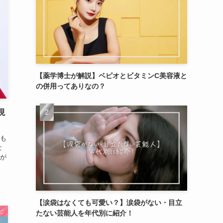
【薬学博士が解説】ベピオとビタミンC美容液と
の併用ってありなの？
現
も
な
が
【涙袋はなくても可愛い？】涙袋がない・目立
ビ
たない芸能人を年代別に紹介！