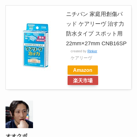
ニチバン 家庭用創傷パ
ッド ケアリーヴ 治す力
防水タイプ スポット用
22mm×27mm CNB16SP
created by
Rinker
ケアリーヴ
Amazon
楽天市場
オオクボ