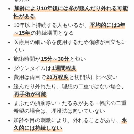
加齢により10年後には糸が緩んだり外れる可能
性がある
10年以上持続する人もいるが、
平均的には3年
～15年
の持続期間となる
医療用の細い糸を使用するため傷跡が目立ちに
くい
施術時間が
15分～30分
と短い
ダウンタイムは
1週間程度
費用は両目で
20万程度
と切開法に比べ安い
緩んだり外れたり、理想の二重ではない場合、
再手術が可能
まぶたの脂肪厚い・たるみがある・幅広の二重
希望の場合は、埋没法は向いていない
加齢や目の刺激により、外れることがあり、
永
久的には持続しない