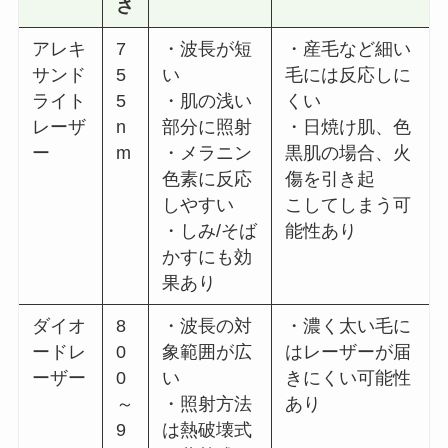
さ
アレキ
7
・波長が短
・産毛など細い
サンド
5
い
毛には反応しに
ライト
5
・肌の浅い
くい
レーザ
n
部分に照射
・日焼け肌、色
ー
m
・メラニン
黒肌の場合、火
色素に反応
傷を引き起
しやすい
こしてしまう可
・しみ/そば
能性あり
かすにも効
果あり
ダイオ
8
・波長の対
・濃く太い毛に
ードレ
0
象範囲が広
はレーザーが届
ーザー
0
い
きにくい可能性
～
・照射方法
あり
9
は熱破壊式