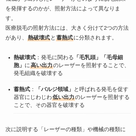
を発揮するのかが、照射方法によって異なりま
す。
医療脱毛の照射方法には、大きく分けて2つの方法
があり、
熱破壊式
と
蓄熱式
に分類されます。
熱破壊式
：発毛に関わる
「毛乳頭」「毛母細
胞」
に
高い出力
のレーザーを照射することで、
発毛組織を破壊する
蓄熱式
：
「バルジ領域」
と呼ばれる発毛を促す
器官にじわじわ
低い出力
のレーザーを照射する
ことで、その器官を破壊する
次に説明する「レーザーの種類」や機械の種類に