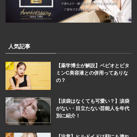
人気記事
【薬学博士が解説】ベピオとビタ
ミンC美容液との併用ってありな
の？
【涙袋はなくても可愛い？】涙袋
がない・目立たない芸能人を年代
別に紹介！
【注意】ヒルドイドは顔にも塗れ