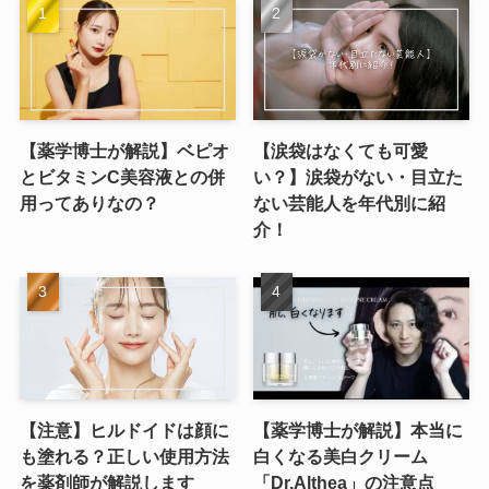
【薬学博士が解説】ベピオ
【涙袋はなくても可愛
とビタミンC美容液との併
い？】涙袋がない・目立た
用ってありなの？
ない芸能人を年代別に紹
介！
【注意】ヒルドイドは顔に
【薬学博士が解説】本当に
も塗れる？正しい使用方法
白くなる美白クリーム
を薬剤師が解説します
「Dr.Althea」の注意点