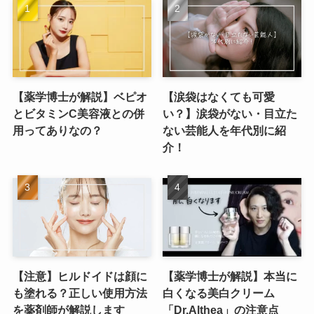
【薬学博士が解説】ベピオ
【涙袋はなくても可愛
とビタミンC美容液との併
い？】涙袋がない・目立た
用ってありなの？
ない芸能人を年代別に紹
介！
【注意】ヒルドイドは顔に
【薬学博士が解説】本当に
も塗れる？正しい使用方法
白くなる美白クリーム
を薬剤師が解説します
「Dr.Althea」の注意点