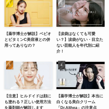
【薬学博士が解説】ベピオ
【涙袋はなくても可愛
とビタミンC美容液との併
い？】涙袋がない・目立た
用ってありなの？
ない芸能人を年代別に紹
介！
【注意】ヒルドイドは顔に
【薬学博士が解説】本当に
も塗れる？正しい使用方法
白くなる美白クリーム
を薬剤師が解説します
「Dr.Althea」の注意点