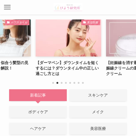
ヘアスタイル
美容医療
】似合う髪型の見
【ダーマペン】ダウンタイムを短く
【妊娠線を消す
を解説！
するには？ダウンタイム中の正しい
娠線クリームの
過ごし方とは
クリーム
新着記事
スキンケア
ボディケア
メイク
ヘアケア
美容医療