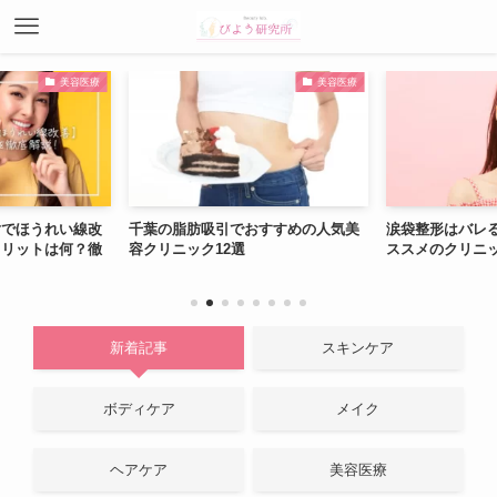
美容医療
美容医療
射でほうれい線改
千葉の脂肪吸引でおすすめの人気美
涙袋整形はバレ
メリットは何？徹
容クリニック12選
ススメのクリニ
新着記事
スキンケア
ボディケア
メイク
ヘアケア
美容医療