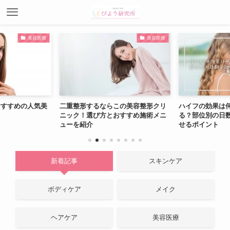
美容医療
美容医療
おすすめの人気美
二重整形するならこの美容整形クリ
ハイフの効果は
ニック！選び方とおすすめ施術メニ
る？部位別の日
ューを紹介
せるポイント
新着記事
スキンケア
ボディケア
メイク
ヘアケア
美容医療