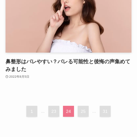
鼻整形はバレやすい？バレる可能性と後悔の声集めて
みました
2022年8月5日
1
...
23
24
25
...
31