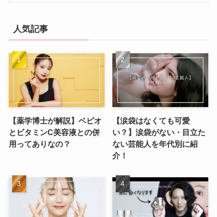
人気記事
【薬学博士が解説】ベピオ
【涙袋はなくても可愛
とビタミンC美容液との併
い？】涙袋がない・目立た
用ってありなの？
ない芸能人を年代別に紹
介！