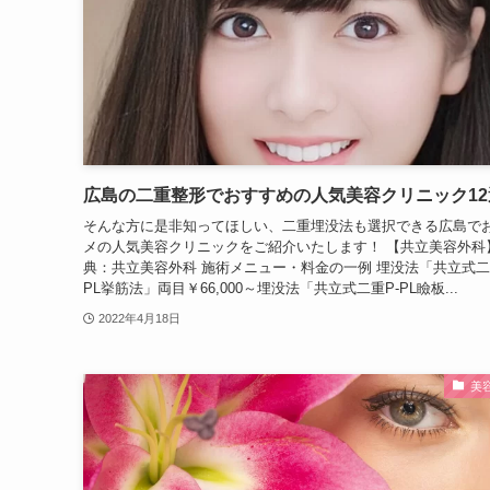
広島の二重整形でおすすめの人気美容クリニック12
そんな方に是非知ってほしい、二重埋没法も選択できる広島で
メの人気美容クリニックをご紹介いたします！ 【共立美容外科
典：共立美容外科 施術メニュー・料金の一例 埋没法「共立式二
PL挙筋法」両目￥66,000～埋没法「共立式二重P-PL瞼板...
2022年4月18日
美