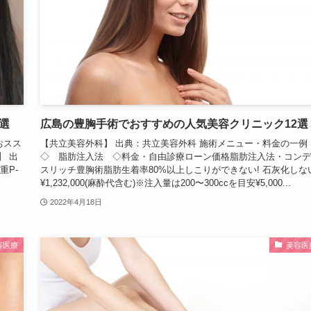
選
広島の豊胸手術でおすすめの人気美容クリニック12選
おスス
【共立美容外科】 出典：共立美容外科 施術メニュー・料金の一例
】 出
◇ 脂肪注入法 ◇料金・自由診療ローン価格脂肪注入法・コンデ
重P-
スリッチ豊胸術脂肪生着率80%以上しこりができない! 石灰化しな
¥1,232,000(麻酔代含む)※注入量は200〜300ccを目安¥5,000...
2022年4月18日
容医療
美容医