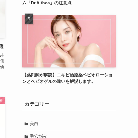
ム「Dr.Althea」の注意点
選
共
ン価
ン価
【薬剤師が解説】ニキビ治療薬ベピオローショ
ンとベピオゲルの違いを解説します。
療
カテゴリー
美白
毛穴悩み