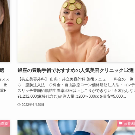
選
銀座の豊胸手術でおすすめの人気美容クリニック12選
おスス
【共立美容外科】 出典：共立美容外科 施術メニュー・料金の一例
】 出
◇ 脂肪注入法 ◇料金・自由診療ローン価格脂肪注入法・コンデ
重P-
スリッチ豊胸術脂肪生着率80%以上しこりができない! 石灰化しな
¥1,232,000(麻酔代含む)※注入量は200〜300ccを目安¥5,000...
2022年4月20日
容医療
美容医