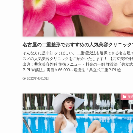
名古屋の二重整形でおすすめの人気美容クリニック1
そんな方に是非知ってほしい、二重埋没法も選択できる名古屋
スメの人気美容クリニックをご紹介いたします！ 【共立美容外
出典：共立美容外科 施術メニュー・料金の一例 埋没法「共立
P-PL挙筋法」両目￥66,000～埋没法「共立式二重P-PL瞼...
2022年4月13日
美