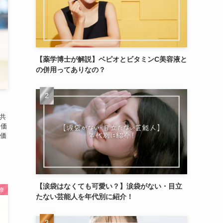
【薬学博士が解説】ベピオとビタミンC美容液と
の併用ってありなの？
共
ン価
ン価
【涙袋はなくても可愛い？】涙袋がない・目立
療
たない芸能人を年代別に紹介！