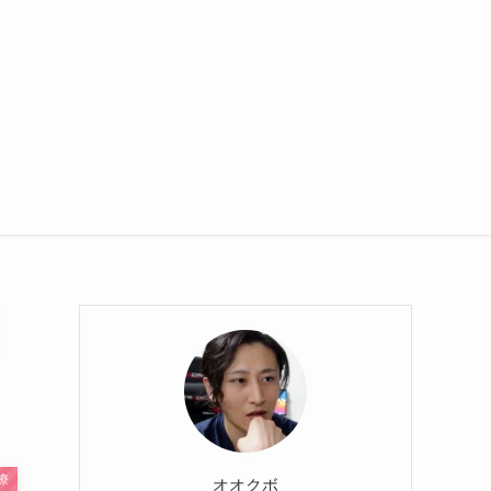
療
オオクボ