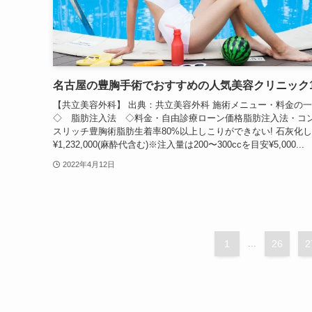
名古屋の豊胸手術でおすすめの人気美容クリニック1
【共立美容外科】 出典：共立美容外科 施術メニュー・料金の
◇ 脂肪注入法 ◇料金・自由診療ローン価格脂肪注入法・コ
スリッチ豊胸術脂肪生着率80%以上しこりができない! 石灰化し
¥1,232,000(麻酔代含む)※注入量は200〜300ccを目安¥5,000...
2022年4月12日
1
...
26
2