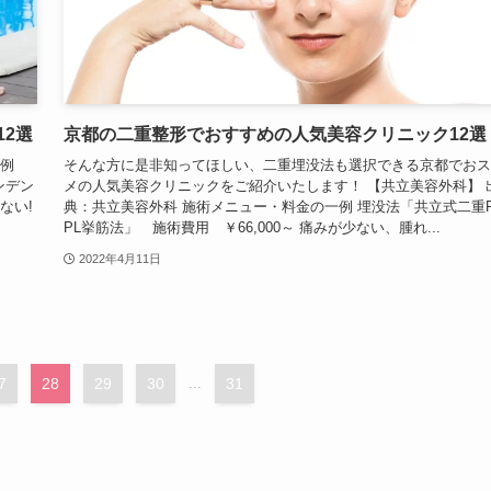
2選
京都の二重整形でおすすめの人気美容クリニック12選
一例
そんな方に是非知ってほしい、二重埋没法も選択できる京都でおス
ンデン
メの人気美容クリニックをご紹介いたします！ 【共立美容外科】 
ない!
典：共立美容外科 施術メニュー・料金の一例 埋没法「共立式二重P
PL挙筋法」 施術費用 ￥66,000～ 痛みが少ない、腫れ...
2022年4月11日
7
28
29
30
...
31