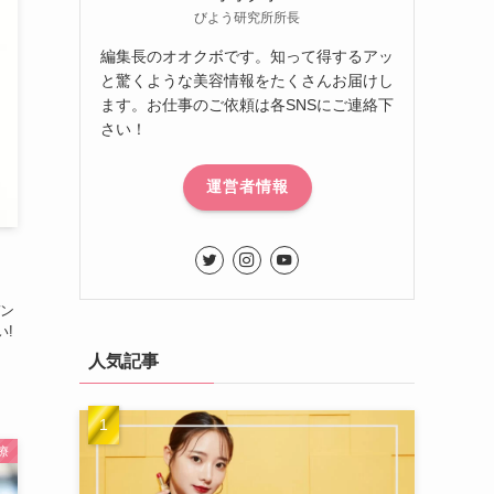
びよう研究所所長
編集長のオオクボです。知って得するアッ
と驚くような美容情報をたくさんお届けし
ます。お仕事のご依頼は各SNSにご連絡下
さい！
運営者情報
ン
い!
人気記事
療