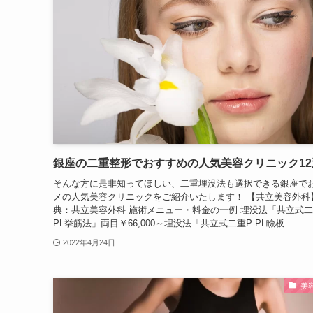
銀座の二重整形でおすすめの人気美容クリニック12
そんな方に是非知ってほしい、二重埋没法も選択できる銀座で
メの人気美容クリニックをご紹介いたします！ 【共立美容外科
典：共立美容外科 施術メニュー・料金の一例 埋没法「共立式二
PL挙筋法」両目￥66,000～埋没法「共立式二重P-PL瞼板...
2022年4月24日
美