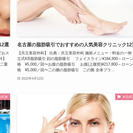
2選
名古屋の脂肪吸引でおすすめの人気美容クリニック12
でおス
【共立美容外科】 出典：共立美容外科 施術メニュー・料金の一例 
科】
立式KB脂肪吸引 顔の脂肪吸引 フェイスライン¥184,800～ロー
式二重
格 ¥5,000／回〜お腹の脂肪吸引 お腹(上腹部)¥217,800～ロー
格 ¥5,000／回〜二の腕の脂肪吸引 二の腕 全体プラ...
2022年4月12日
容医療
美容医