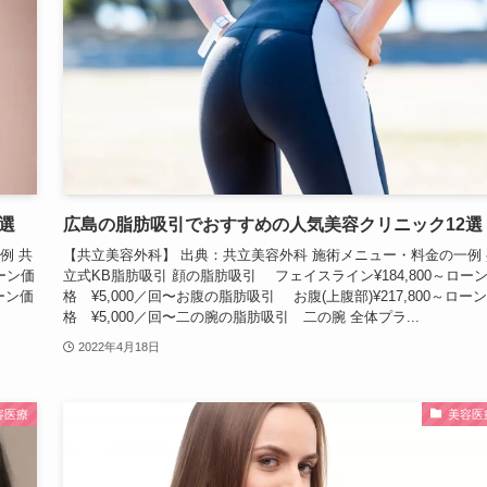
選
広島の脂肪吸引でおすすめの人気美容クリニック12選
例 共
【共立美容外科】 出典：共立美容外科 施術メニュー・料金の一例 
ーン価
立式KB脂肪吸引 顔の脂肪吸引 フェイスライン¥184,800～ロー
ーン価
格 ¥5,000／回〜お腹の脂肪吸引 お腹(上腹部)¥217,800～ロー
格 ¥5,000／回〜二の腕の脂肪吸引 二の腕 全体プラ...
2022年4月18日
容医療
美容医