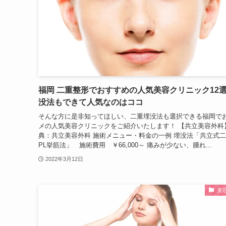
福岡 二重整形でおすすめの人気美容クリニック12
没法もできて人気なのはココ
そんな方に是非知ってほしい、二重埋没法も選択できる福岡で
メの人気美容クリニックをご紹介いたします！ 【共立美容外科
典：共立美容外科 施術メニュー・料金の一例 埋没法「共立式二
PL挙筋法」 施術費用 ￥66,000～ 痛みが少ない、腫れ...
2022年3月12日
美