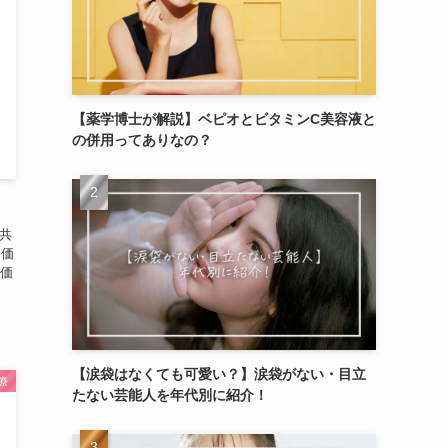
【薬学博士が解説】ベピオとビタミンC美容液と
の併用ってありなの？
共
ン価
ン価
【涙袋はなくても可愛い？】涙袋がない・目立
療
たない芸能人を年代別に紹介！