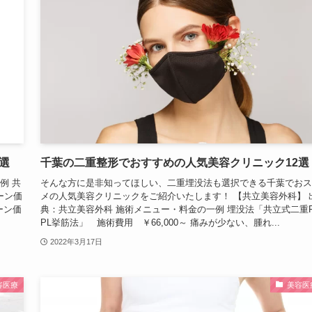
選
千葉の二重整形でおすすめの人気美容クリニック12選
例 共
そんな方に是非知ってほしい、二重埋没法も選択できる千葉でおス
ーン価
メの人気美容クリニックをご紹介いたします！ 【共立美容外科】 
ーン価
典：共立美容外科 施術メニュー・料金の一例 埋没法「共立式二重P
PL挙筋法」 施術費用 ￥66,000～ 痛みが少ない、腫れ...
2022年3月17日
容医療
美容医