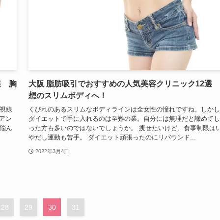
選 胸
大阪 脂肪吸引でおすすめの人気美容クリニック12選
想のスリムボディへ！
視線
くびれのあるスリムなボディラインは全女性の憧れですね。しかし
アン
ダイエットで手に入れるのは至難の業。自分には無理だと諦めてし
悩ん
った方も多いのではないでしょうか。 痩せたいけど、食事制限は
やだし運動も苦手。 ダイエット頑張ったのにリバウンド...
2022年3月4日
28
29
30
31