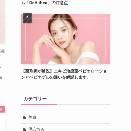
ム「Dr.Althea」の注意点
｜埋
。
【薬剤師が解説】ニキビ治療薬ベピオローショ
、
ンとベピオゲルの違いを解説します。
毎
カテゴリー
療
美白
毛穴悩み