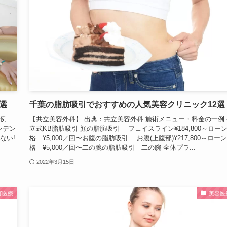
選
千葉の脂肪吸引でおすすめの人気美容クリニック12選
一例
【共立美容外科】 出典：共立美容外科 施術メニュー・料金の一例 
ンデン
立式KB脂肪吸引 顔の脂肪吸引 フェイスライン¥184,800～ロー
ない!
格 ¥5,000／回〜お腹の脂肪吸引 お腹(上腹部)¥217,800～ロー
格 ¥5,000／回〜二の腕の脂肪吸引 二の腕 全体プラ...
2022年3月15日
容医療
美容医