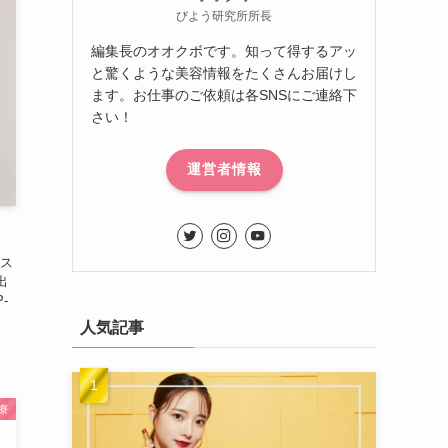
びよう研究所所長
編集長のオオクボです。知って得するアッ
と驚くような美容情報をたくさんお届けし
ます。お仕事のご依頼は各SNSにご連絡下
さい！
運営者情報
ス
出
-
人気記事
療