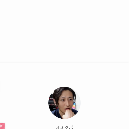
療
オオクボ