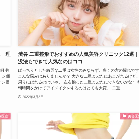
選 理
渋谷 二重整形でおすすめの人気美容クリニック12選
没法もできて人気なのはココ
例 共
ぱっちりとした綺麗な二重は女性のみならず、多くの方の憧れです
ーン価
こんな悩みはありませんか？ 大きな二重まぶたにあこがれるけど
ーン価
周りにばれるのはいや。 左右揃った二重まぶたにできないかな？ 
朝時間をかけてアイメイクをするのはとても大変。 二重...
2022年3月8日
容医療
美容医