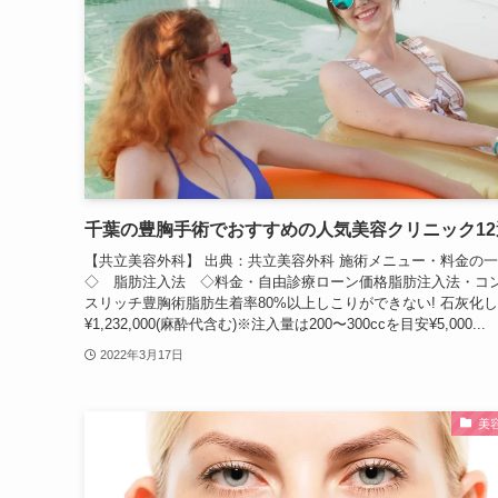
千葉の豊胸手術でおすすめの人気美容クリニック12
【共立美容外科】 出典：共立美容外科 施術メニュー・料金の
◇ 脂肪注入法 ◇料金・自由診療ローン価格脂肪注入法・コ
スリッチ豊胸術脂肪生着率80%以上しこりができない! 石灰化し
¥1,232,000(麻酔代含む)※注入量は200〜300ccを目安¥5,000...
2022年3月17日
美