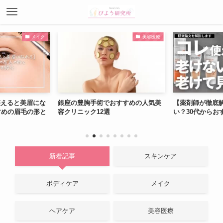
メイク
美容医療
整えると美眉にな
銀座の豊胸手術でおすすめの人気美
【薬剤師が徹底解
すめの眉毛の形と
容クリニック12選
い？30代からお
新着記事
スキンケア
ボディケア
メイク
ヘアケア
美容医療