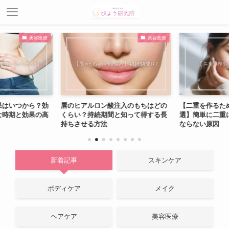
美容医療
美容医療
果はいつから？効
唇のヒアルロン酸注入のもちはどの
【二重を作るた
な時期と効果の高
くらい？持続期間と知って得する長
選】簡単に二重
持ちさせる方法
ならない原因
新着記事
スキンケア
ボディケア
メイク
ヘアケア
美容医療