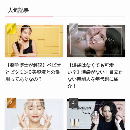
人気記事
【薬学博士が解説】ベピオ
【涙袋はなくても可愛
とビタミンC美容液との併
い？】涙袋がない・目立た
用ってありなの？
ない芸能人を年代別に紹
介！