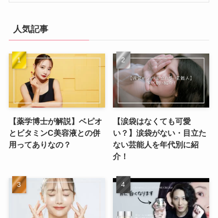
人気記事
【薬学博士が解説】ベピオ
【涙袋はなくても可愛
とビタミンC美容液との併
い？】涙袋がない・目立た
用ってありなの？
ない芸能人を年代別に紹
介！