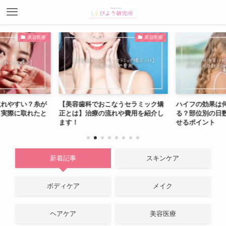
美容医療
美容医療
取れやすい？糸が
【美容歯科でおこなうセラミック矯
ハイフの効果は
・実際に取れたと
正とは】治療の流れや費用を紹介し
る？部位別の日
ます！
せるポイント
新着記事
スキンケア
ボディケア
メイク
ヘアケア
美容医療